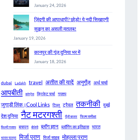
January 24, 2026
ज़िंदगी की आपाधापी? छोड़ो! ये नदी सिखाएगी
सुकून का असली मतलब!
January 19, 2026
कानपुर की गूंज दुनिया भर में
January 18, 2026
अतीत की यादें
अनुगूँज
travel
अर्थ चर्चा
dubai
Ladakh
आपबीती
क्रिकेट चर्चा
गपशप
कांग्रेस
तकनीकी
जुगाड़ी लिंक।Cool Links
ट्रैवल
दुबई
टिल्लू
नैट मटरगश्ती
देश दुनिया
फिल्म समीक्षा
पूँजी बाजार
ब्लॉग ज्ञान
भारत
बचपन
ब्लॉगिंग का इतिहास
फिल्मी गपशप
बीजेपी
मिर्जा पुराण
मोहल्ला पुराण
मिर्जा साहब
भारत यात्रा