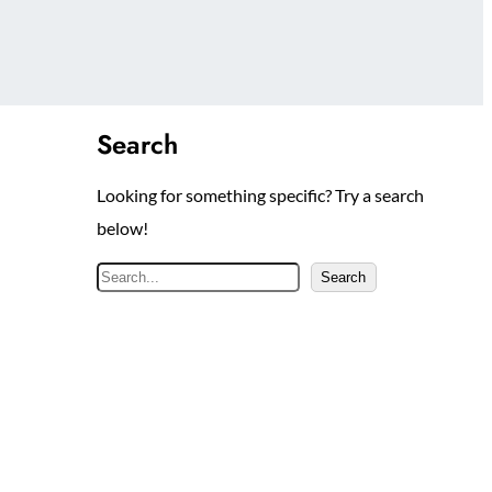
Search
Looking for something specific? Try a search
below!
S
Search
e
a
r
c
h