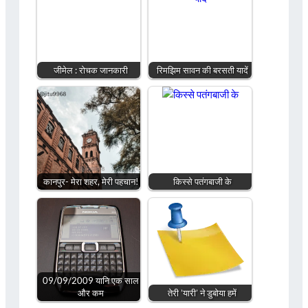
जीमेल : रोचक जानकारी
रिमझिम सावन की बरसती यादें
कानपुर- मेरा शहर, मेरी पहचान!
किस्से पतंगबाजी के
09/09/2009 यानि एक साल
और कम
तेरी ’यारी’ ने डुबोया हमें