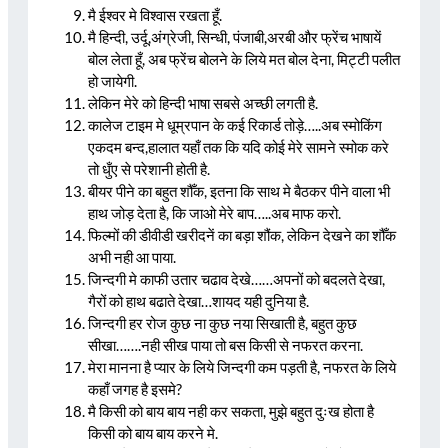
मै ईश्वर मे विश्वास रखता हूँ.
मै हिन्दी, उर्दू,अंग्रेजी, सिन्धी, पंजाबी,अरबी और फ्रेंच भाषायें
बोल लेता हूँ, अब फ्रेंच बोलने के लिये मत बोल देना, मिट्टी पलीत
हो जायेगी.
लेकिन मेरे को हिन्दी भाषा सबसे अच्छी लगती है.
कालेज टाइम मे धूम्रपान के कई रिकार्ड तोड़े…..अब स्मोकिंग
एकदम बन्द,हालात यहाँ तक कि यदि कोई मेरे सामने स्मोक करे
तो धुँए से परेशानी होती है.
बीयर पीने का बहुत शौँक, इतना कि साथ मे बैठकर पीने वाला भी
हाथ जोड़ देता है, कि जाओ मेरे बाप…..अब माफ करो.
फिल्मों की डीवीडी खरीदनें का बड़ा शौंक, लेकिन देखने का शौँक
अभी नही आ पाया.
जिन्दगी मे काफी उतार चढाव देखे……अपनों को बदलते देखा,
गैरों को हाथ बढाते देखा…शायद यही दुनिया है.
जिन्दगी हर रोज कुछ ना कुछ नया सिखाती है, बहुत कुछ
सीखा…….नही सीख पाया तो बस किसी से नफरत करना.
मेरा मानना है प्यार के लिये जिन्दगी कम पड़ती है, नफरत के लिये
कहाँ जगह है इसमे?
मै किसी को बाय बाय नही कर सकता, मुझे बहुत दुःख होता है
किसी को बाय बाय करने मे.