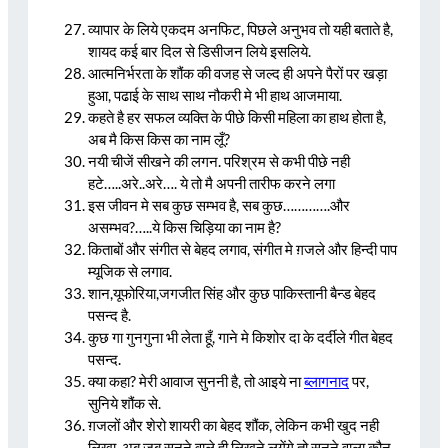
व्यापार के लिये एकदम अनफिट, पिछले अनुभव तो यही बताते है,
शायद कई बार दिल से डिसीजन लिये इसलिये.
आत्मनिर्भरता के शौंक की वजह से जल्द ही अपने पैरों पर खड़ा
हुआ, पढाई के साथ साथ नौकरी मे भी हाथ आजमाया.
कहते है हर सफल व्यक्ति के पीछे किसी महिला का हाथ होता है,
अब मै किस किस का नाम लूँ?
नयी चीजें सीखने की लगन. परिश्रम से कभी पीछे नही
हटे…..अरे..अरे…. ये तो मै अपनी तारीफ करने लगा
इस जीवन मे सब कुछ सम्भव है, सब कुछ………….और
असम्भव?…..ये किस चिड़िया का नाम है?
किताबों और संगीत से बेहद लगाव, संगीत मे ग़जले और हिन्दी पाप
म्यूजिक से लगाव.
शान,यूफोरिया,जगजीत सिंह और कुछ पाकिस्तानी बैन्ड बेहद
पसन्द है.
कुछ गा गुनगुना भी लेता हूँ, गाने मे किशोर दा के दर्दीले गीत बेहद
पसन्द.
क्या कहा? मेरी आवाज सुननी है, तो आइये ना
ब्लागनाद
पर,
सुनिये शौंक से.
ग़जलों और शेरो शायरी का बेहद शौंक, लेकिन कभी खुद नही
लिखा, अब जब सुनने वाले ही लिखने लगेंगे तो सुनने वाला कौन