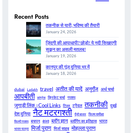
Recent Posts
तकनीक से यारी, भविष्य की तैयारी
January 24, 2026
ज़िंदगी की आपाधापी? छोड़ो! ये नदी सिखाएगी
सुकून का असली मतलब!
January 19, 2026
कानपुर की गूंज दुनिया भर में
January 18, 2026
अतीत की यादें
अनुगूँज
travel
अर्थ चर्चा
dubai
Ladakh
आपबीती
क्रिकेट चर्चा
गपशप
कांग्रेस
तकनीकी
जुगाड़ी लिंक।Cool Links
ट्रैवल
दुबई
टिल्लू
नैट मटरगश्ती
देश दुनिया
फिल्म समीक्षा
पूँजी बाजार
ब्लॉग ज्ञान
भारत
बचपन
ब्लॉगिंग का इतिहास
फिल्मी गपशप
बीजेपी
मिर्जा पुराण
मोहल्ला पुराण
मिर्जा साहब
भारत यात्रा