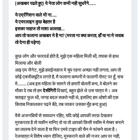
(अखबार पढते हुए) ये नेता लोग कभी नही सुधरेंगे……
ये एम्रीगॆशन वाले भी ना…..
ये एयरलाइन कुछ बेहतर है
इसका जहाज तो माशा अल्लाह…
आप तो फलाना अखबार मे है ना? (मरता ना क्या करता, हाँ या ना मे जवाब
तो देना ही पड़ेगा)
कुछ लोग और फारवर्ड होते है, मुझे एक महिला मिली थी, तपाक से हाथ
मिलाया और बोली
आइ एम जैनेट, मुझे हवाईजहाज मे चुप रहना अच्छा नही लगता, आप तो
कोई एक्जीक्यूटिव लगते है, मै फलाना कम्पनी मे फलानी पोस्ट पर हूँ, सच
मे…….. (अब इस महिला के सामने तो हमारी बोलती बन्द, वे बोलने का
मौका दे तब तो हम
देसीगिरी
दिखाएं, बहुत झेले थे उस यात्रा मे। अब
फ़्लाइट फुल थी, जगह बदल सकते नही थे, इसलिए हम ओशो की एक
किताब निकालकर पढने बैठे, तब जाकर उसका मुँह बन्द हुआ)
वैसे अजनबियों से सावधान रहिए, यदि कोई आपकी तरफ़ देखकर
मुस्कराता है तो यकीन मानिए वो या तो आपको किसी स्कीम मे मेम्बर बनाने
का लालच देने वाला है या फिर एमवे टाइप की चैन मे फांसने वाला है।
रेलयात्रा मे विशेष ध्यान दीजिए, मुस्कराने वाले की नजर आप पर नही,