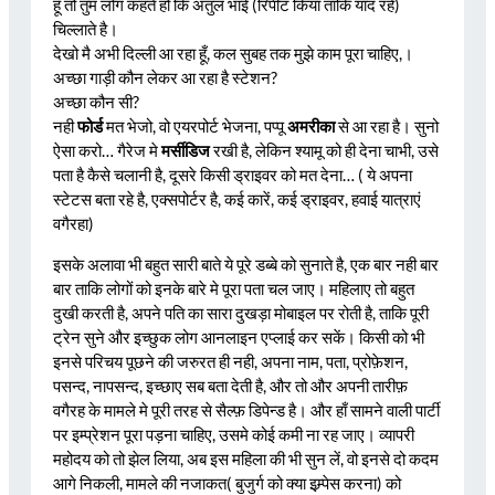
हूँ तो तुम लोग कहते हो कि अतुल भाई (रिपीट किया ताकि याद रहे)
चिल्लाते है।
देखो मै अभी दिल्ली आ रहा हूँ, कल सुबह तक मुझे काम पूरा चाहिए,।
अच्छा गाड़ी कौन लेकर आ रहा है स्टेशन?
अच्छा कौन सी?
नही
फोर्ड
मत भेजो, वो एयरपोर्ट भेजना, पप्पू
अमरीका
से आ रहा है। सुनो
ऐसा करो… गैरेज मे
मर्सीडिज
रखी है, लेकिन श्यामू को ही देना चाभी, उसे
पता है कैसे चलानी है, दूसरे किसी ड्राइवर को मत देना… ( ये अपना
स्टेटस बता रहे है, एक्सपोर्टर है, कई कारें, कई ड्राइवर, हवाई यात्राएं
वगैरहा)
इसके अलावा भी बहुत सारी बाते ये पूरे डब्बे को सुनाते है, एक बार नही बार
बार ताकि लोगों को इनके बारे मे पूरा पता चल जाए। महिलाए तो बहुत
दुखी करती है, अपने पति का सारा दुखड़ा मोबाइल पर रोती है, ताकि पूरी
ट्रेन सुने और इच्छुक लोग आनलाइन एप्लाई कर सकें। किसी को भी
इनसे परिचय पूछने की जरुरत ही नही, अपना नाम, पता, प्रोफ़ेशन,
पसन्द, नापसन्द, इच्छाए सब बता देती है, और तो और अपनी तारीफ़
वगैरह के मामले मे पूरी तरह से सैल्फ़ डिपेन्ड है। और हाँ सामने वाली पार्टी
पर इम्प्रेशन पूरा पड़ना चाहिए, उसमे कोई कमी ना रह जाए। व्यापरी
महोदय को तो झेल लिया, अब इस महिला की भी सुन लें, वो इनसे दो कदम
आगे निकली, मामले की नजाकत( बुजुर्ग को क्या इम्र्पेस करना) को