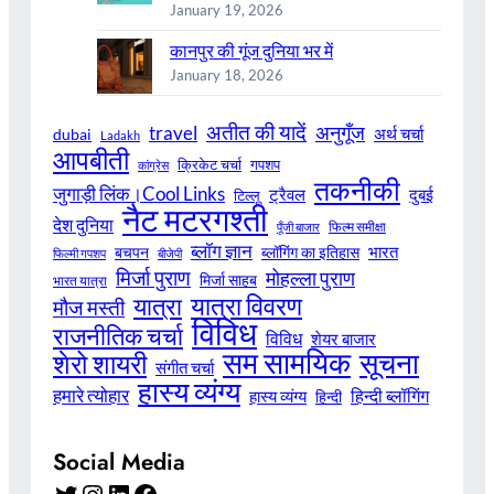
January 19, 2026
कानपुर की गूंज दुनिया भर में
January 18, 2026
अतीत की यादें
अनुगूँज
travel
अर्थ चर्चा
dubai
Ladakh
आपबीती
क्रिकेट चर्चा
गपशप
कांग्रेस
तकनीकी
जुगाड़ी लिंक।Cool Links
ट्रैवल
दुबई
टिल्लू
नैट मटरगश्ती
देश दुनिया
फिल्म समीक्षा
पूँजी बाजार
ब्लॉग ज्ञान
भारत
बचपन
ब्लॉगिंग का इतिहास
फिल्मी गपशप
बीजेपी
मिर्जा पुराण
मोहल्ला पुराण
मिर्जा साहब
भारत यात्रा
यात्रा विवरण
यात्रा
मौज मस्ती
विविध
राजनीतिक चर्चा
विविध
शेयर बाजार
सम सामयिक
सूचना
शेरो शायरी
संगीत चर्चा
हास्य व्यंग्य
हमारे त्योहार
हिन्दी ब्लॉगिंग
हास्य व्यंग्य
हिन्दी
Social Media
Twitter
Instagram
LinkedIn
Facebook