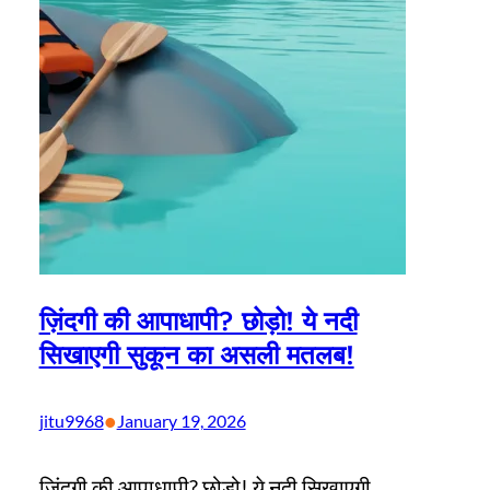
ज़िंदगी की आपाधापी? छोड़ो! ये नदी
सिखाएगी सुकून का असली मतलब!
•
jitu9968
January 19, 2026
ज़िंदगी की आपाधापी? छोड़ो! ये नदी सिखाएगी