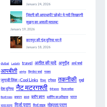
January 24, 2026
ज़िंदगी की आपाधापी? छोड़ो! ये नदी सिखाएगी
सुकून का असली मतलब!
January 19, 2026
कानपुर की गूंज दुनिया भर में
January 18, 2026
अतीत की यादें
अनुगूँज
travel
अर्थ चर्चा
dubai
Ladakh
आपबीती
क्रिकेट चर्चा
गपशप
कांग्रेस
तकनीकी
जुगाड़ी लिंक।Cool Links
ट्रैवल
दुबई
टिल्लू
नैट मटरगश्ती
देश दुनिया
फिल्म समीक्षा
पूँजी बाजार
ब्लॉग ज्ञान
भारत
बचपन
ब्लॉगिंग का इतिहास
फिल्मी गपशप
बीजेपी
मिर्जा पुराण
मोहल्ला पुराण
मिर्जा साहब
भारत यात्रा