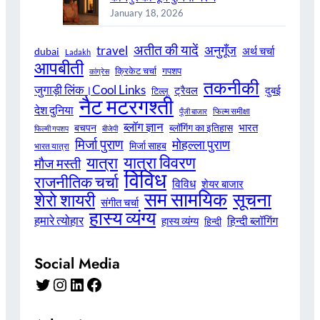
January 18, 2026
अतीत की यादें
अनुगूँज
travel
अर्थ चर्चा
dubai
Ladakh
आपबीती
क्रिकेट चर्चा
गपशप
कांग्रेस
तकनीकी
जुगाड़ी लिंक।Cool Links
ट्रैवल
दुबई
टिल्लू
नैट मटरगश्ती
देश दुनिया
फिल्म समीक्षा
पूँजी बाजार
ब्लॉग ज्ञान
भारत
बचपन
ब्लॉगिंग का इतिहास
फिल्मी गपशप
बीजेपी
मिर्जा पुराण
मोहल्ला पुराण
मिर्जा साहब
भारत यात्रा
यात्रा विवरण
यात्रा
मौज मस्ती
विविध
राजनीतिक चर्चा
विविध
शेयर बाजार
सम सामयिक
सूचना
शेरो शायरी
संगीत चर्चा
हास्य व्यंग्य
हमारे त्योहार
हिन्दी ब्लॉगिंग
हास्य व्यंग्य
हिन्दी
Social Media
Twitter
Instagram
LinkedIn
Facebook