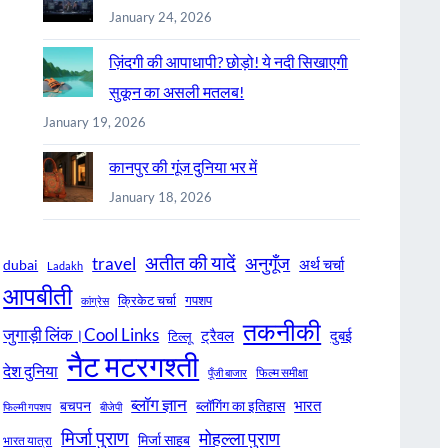
January 24, 2026
ज़िंदगी की आपाधापी? छोड़ो! ये नदी सिखाएगी
सुकून का असली मतलब!
January 19, 2026
कानपुर की गूंज दुनिया भर में
January 18, 2026
अतीत की यादें
अनुगूँज
travel
अर्थ चर्चा
dubai
Ladakh
आपबीती
क्रिकेट चर्चा
गपशप
कांग्रेस
तकनीकी
जुगाड़ी लिंक।Cool Links
ट्रैवल
दुबई
टिल्लू
नैट मटरगश्ती
देश दुनिया
फिल्म समीक्षा
पूँजी बाजार
ब्लॉग ज्ञान
भारत
बचपन
ब्लॉगिंग का इतिहास
फिल्मी गपशप
बीजेपी
मिर्जा पुराण
मोहल्ला पुराण
मिर्जा साहब
भारत यात्रा