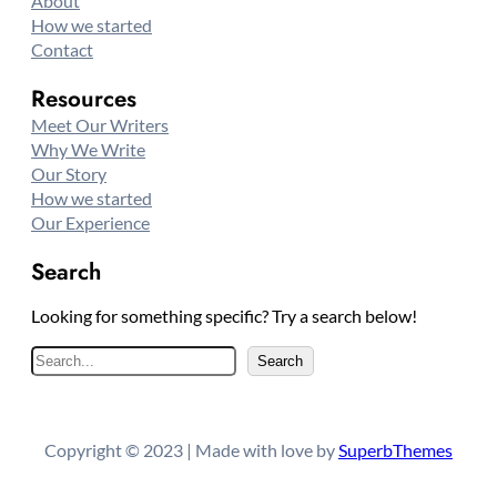
About
How we started
Contact
Resources
Meet Our Writers
Why We Write
Our Story
How we started
Our Experience
Search
Looking for something specific? Try a search below!
S
Search
e
a
r
Copyright © 2023 | Made with love by
SuperbThemes
c
h