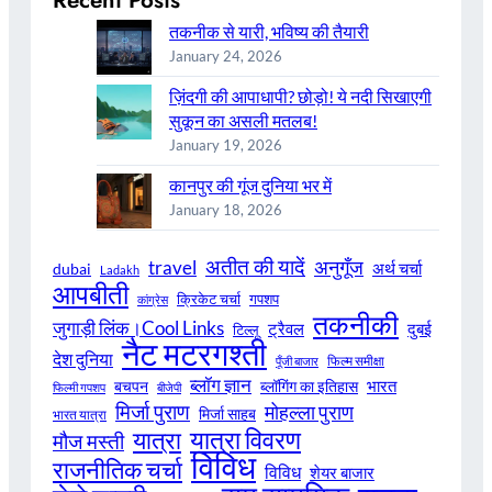
तकनीक से यारी, भविष्य की तैयारी
January 24, 2026
ज़िंदगी की आपाधापी? छोड़ो! ये नदी सिखाएगी
सुकून का असली मतलब!
January 19, 2026
कानपुर की गूंज दुनिया भर में
January 18, 2026
अतीत की यादें
अनुगूँज
travel
अर्थ चर्चा
dubai
Ladakh
आपबीती
क्रिकेट चर्चा
गपशप
कांग्रेस
तकनीकी
जुगाड़ी लिंक।Cool Links
ट्रैवल
दुबई
टिल्लू
नैट मटरगश्ती
देश दुनिया
फिल्म समीक्षा
पूँजी बाजार
ब्लॉग ज्ञान
भारत
बचपन
ब्लॉगिंग का इतिहास
फिल्मी गपशप
बीजेपी
मिर्जा पुराण
मोहल्ला पुराण
मिर्जा साहब
भारत यात्रा
यात्रा विवरण
यात्रा
मौज मस्ती
विविध
राजनीतिक चर्चा
विविध
शेयर बाजार