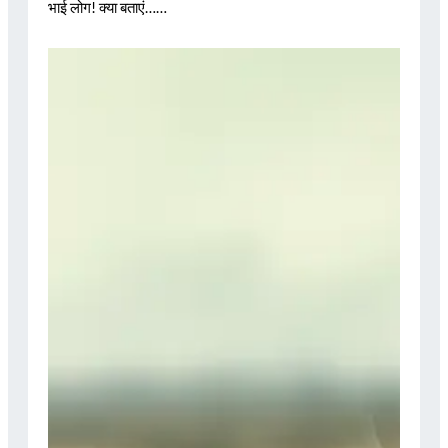
भाई लोग! क्या बताएं……