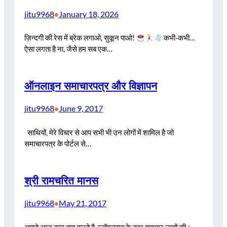
jitu9968
January 18, 2026
•
ज़िन्दगी की रेस में ब्रेक लगाओ, सुकून पाओ!
कभी-कभी…
ऐसा लगता है ना, जैसे हम सब एक…
ऑनलाइन समाचारपत्र और विज्ञापन
jitu9968
June 9, 2017
•
साथियों, मेरे विचार से आप सभी भी उन लोगों में शामिल है जो
समाचारपत्र के पोर्टल से…
श्री रामचरित मानस
jitu9968
May 21, 2017
•
आइये आज कुछ बात करते है, ब्लॉगजगत के कुछ यादगार लम्हों की।