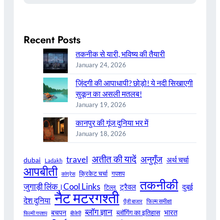
Recent Posts
तकनीक से यारी, भविष्य की तैयारी
January 24, 2026
ज़िंदगी की आपाधापी? छोड़ो! ये नदी सिखाएगी
सुकून का असली मतलब!
January 19, 2026
कानपुर की गूंज दुनिया भर में
January 18, 2026
अतीत की यादें
अनुगूँज
travel
अर्थ चर्चा
dubai
Ladakh
आपबीती
क्रिकेट चर्चा
गपशप
कांग्रेस
तकनीकी
जुगाड़ी लिंक।Cool Links
ट्रैवल
दुबई
टिल्लू
नैट मटरगश्ती
देश दुनिया
फिल्म समीक्षा
पूँजी बाजार
ब्लॉग ज्ञान
भारत
बचपन
ब्लॉगिंग का इतिहास
फिल्मी गपशप
बीजेपी