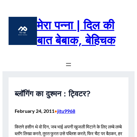
Skip
to
content
मेरा पन्ना | दिल की
बात बेबाक, बेहिचक
ब्लॉगिंग का दुश्मन : ट्विटर?
February 24, 2011
jitu9968
•
कितने हसीन थे वो दिन, जब भाई अपनी खुजली मिटाने के लिए लम्बे लम्बे
ब्लॉग लिखा करते, तुरत फुरत उसे पब्लिश करते, फिर चैट पर बैठकर, हर