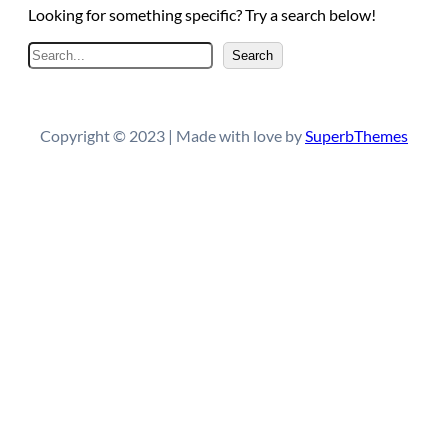
Looking for something specific? Try a search below!
S
Search
e
a
r
Copyright © 2023 | Made with love by
SuperbThemes
c
h