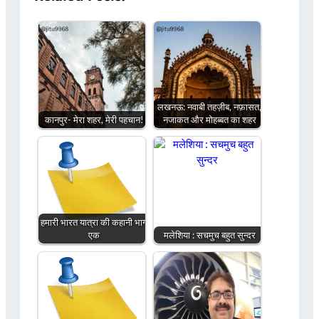
लखनऊ: नवाबी तहज़ीब, नफ़ासत,
कानपुर- मेरा शहर, मेरी पहचान!
नजाकत और मोहब्बत का शहर
हमारी भारत यात्रा की कहानी भाग
एक
मलेशिया : सचमुच बहुत सुन्दर