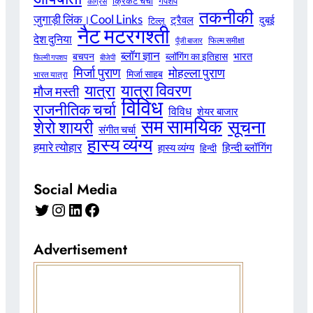
क्रिकेट चर्चा
गपशप
कांग्रेस
तकनीकी
जुगाड़ी लिंक।Cool Links
ट्रैवल
दुबई
टिल्लू
नैट मटरगश्ती
देश दुनिया
फिल्म समीक्षा
पूँजी बाजार
ब्लॉग ज्ञान
भारत
बचपन
ब्लॉगिंग का इतिहास
फिल्मी गपशप
बीजेपी
मिर्जा पुराण
मोहल्ला पुराण
मिर्जा साहब
भारत यात्रा
यात्रा विवरण
यात्रा
मौज मस्ती
विविध
राजनीतिक चर्चा
विविध
शेयर बाजार
सम सामयिक
सूचना
शेरो शायरी
संगीत चर्चा
हास्य व्यंग्य
हमारे त्योहार
हिन्दी ब्लॉगिंग
हास्य व्यंग्य
हिन्दी
Social Media
Twitter
Instagram
LinkedIn
Facebook
Advertisement