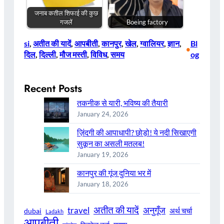
जनाब कतील शिफाई की कुछ
गजलें
Boeing factory
si
, 
अतीत की यादें
, 
आपबीती
, 
कानपुर
, 
खेल
, 
ग्वालियर
, 
ज्ञान
, 
Bl
•
दिल
, 
दिल्ली
, 
मौज मस्ती
, 
विविध
, 
समय
og
Recent Posts
तकनीक से यारी, भविष्य की तैयारी
January 24, 2026
ज़िंदगी की आपाधापी? छोड़ो! ये नदी सिखाएगी
सुकून का असली मतलब!
January 19, 2026
कानपुर की गूंज दुनिया भर में
January 18, 2026
अतीत की यादें
अनुगूँज
travel
अर्थ चर्चा
dubai
Ladakh
आपबीती