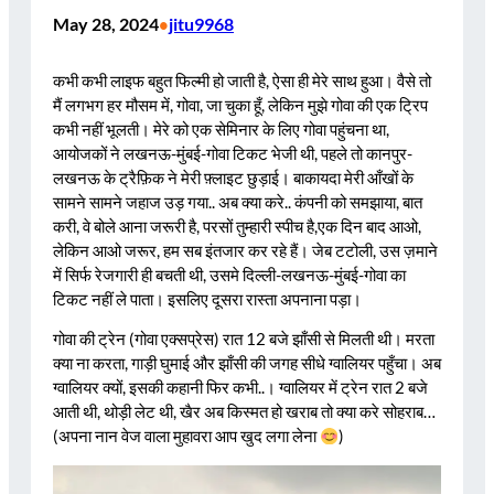
May 28, 2024
jitu9968
•
कभी कभी लाइफ बहुत फिल्मी हो जाती है, ऐसा ही मेरे साथ हुआ। वैसे तो
मैं लगभग हर मौसम में, गोवा, जा चुका हूँ, लेकिन मुझे गोवा की एक ट्रिप
कभी नहीं भूलती। मेरे को एक सेमिनार के लिए गोवा पहुंचना था,
आयोजकों ने लखनऊ-मुंबई-गोवा टिकट भेजी थी, पहले तो कानपुर-
लखनऊ के ट्रैफ़िक ने मेरी फ़्लाइट छुड़ाई। बाकायदा मेरी आँखों के
सामने सामने जहाज उड़ गया.. अब क्या करे.. कंपनी को समझाया, बात
करी, वे बोले आना जरूरी है, परसों तुम्हारी स्पीच है,एक दिन बाद आओ,
लेकिन आओ जरूर, हम सब इंतजार कर रहे हैं। जेब टटोली, उस ज़माने
में सिर्फ रेजगारी ही बचती थी, उसमे दिल्ली-लखनऊ-मुंबई-गोवा का
टिकट नहीं ले पाता। इसलिए दूसरा रास्ता अपनाना पड़ा।
गोवा की ट्रेन (गोवा एक्सप्रेस) रात 12 बजे झाँसी से मिलती थी। मरता
क्या ना करता, गाड़ी घुमाई और झाँसी की जगह सीधे ग्वालियर पहुँचा। अब
ग्वालियर क्यों, इसकी कहानी फिर कभी..। ग्वालियर में ट्रेन रात 2 बजे
आती थी, थोड़ी लेट थी, खैर अब किस्मत हो खराब तो क्या करे सोहराब…
(अपना नान वेज वाला मुहावरा आप खुद लगा लेना
)